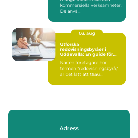
kommersiella verksamheter.
De anvä...
03. aug
Utforska
redovisningsbyråer i
Uddevalla: En guide för
företagare
När en företagare hör
termen "redovisningsbyrå,"
är det lätt att t&au...
Adress