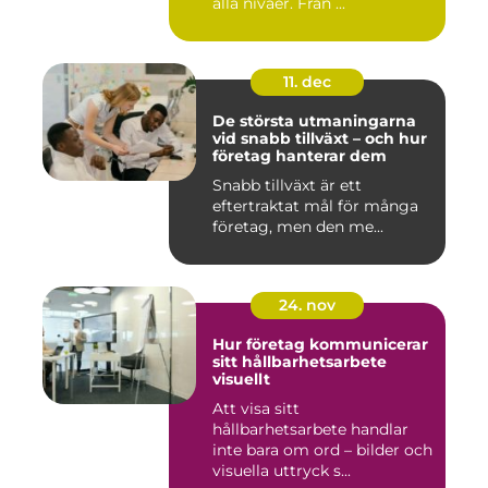
alla nivåer. Från ...
11. dec
De största utmaningarna
vid snabb tillväxt – och hur
företag hanterar dem
Snabb tillväxt är ett
eftertraktat mål för många
företag, men den me...
24. nov
Hur företag kommunicerar
sitt hållbarhetsarbete
visuellt
Att visa sitt
hållbarhetsarbete handlar
inte bara om ord – bilder och
visuella uttryck s...