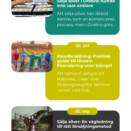
Sälja silver i Örebro: Kunde
inte vara enklare
Att sälja silver kan ibland
kännas som en komplicerad
process, men i Örebro görs...
06. okt
Klassförsäljning: Praktisk
guide till lönsam
finansiering utan krångel
Att samla in pengar till
klassresa, cuper eller
föreningsavgifter behöver
varken vara tids...
05. sep
Sälja silver: En vägledning
till rätt försäljningsmetod