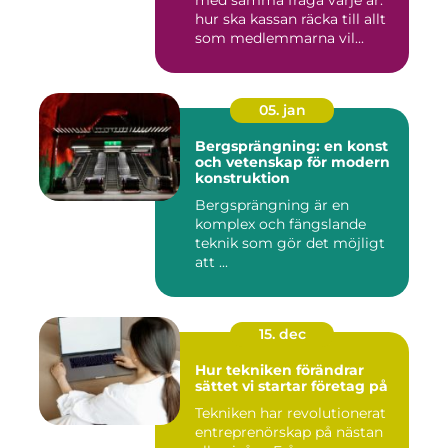
med samma fråga varje år:
hur ska kassan räcka till allt
som medlemmarna vil...
05. jan
Bergsprängning: en konst
och vetenskap för modern
konstruktion
Bergsprängning är en
komplex och fängslande
teknik som gör det möjligt
att ...
15. dec
Hur tekniken förändrar
sättet vi startar företag på
Tekniken har revolutionerat
entreprenörskap på nästan