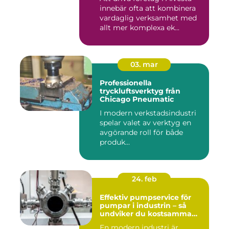
innebär ofta att kombinera
vardaglig verksamhet med
allt mer komplexa ek...
03. mar
Professionella
tryckluftsverktyg från
Chicago Pneumatic
I modern verkstadsindustri
spelar valet av verktyg en
avgörande roll för både
produk...
24. feb
Effektiv pumpservice för
pumpar i industrin – så
undviker du kostsamma
stopp
En modern industri är