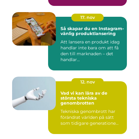
17. nov
Så skapar du en Instagram-
vänlig produktlansering
Att lansera en produkt idag
handlar inte bara om att få
den till marknaden – det
handlar...
12. nov
Vad vi kan lära av de
största tekniska
genombrotten
Tekniska genombrott har
förändrat världen på sätt
som tidigare generatione...