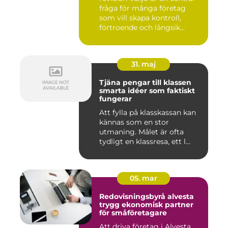
fråga för många företag
som vill skapa kontroll,
förtroende och långsik...
31. maj
Tjäna pengar till klassen
smarta idéer som faktiskt
fungerar
Att fylla på klasskassan kan
kännas som en stor
utmaning. Målet är ofta
tydligt en klassresa, ett l...
05. mar
Redovisningsbyrå alvesta
trygg ekonomisk partner
för småföretagare
Att driva företag i Alvesta