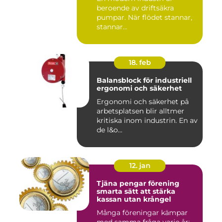
beroende av driftsäkra
pumpar. När flödet stannar,
stannar...
18. feb
Balansblock för industriell
ergonomi och säkerhet
Ergonomi och säkerhet på
arbetsplatsen blir alltmer
kritiska inom industrin. En av
de l&o...
12. jan
Tjäna pengar förening
smarta sätt att stärka
kassan utan krångel
Många föreningar kämpar