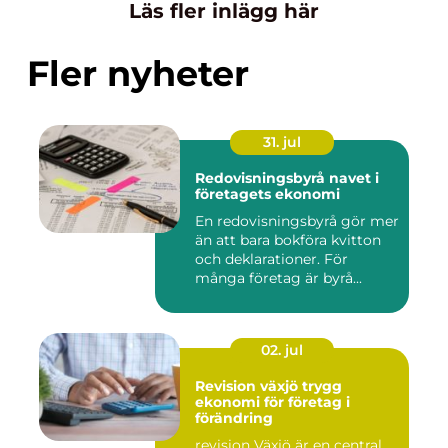
Läs fler inlägg här
Fler nyheter
31. jul
Redovisningsbyrå navet i
företagets ekonomi
En redovisningsbyrå gör mer
än att bara bokföra kvitton
och deklarationer. För
många företag är byrå...
02. jul
Revision växjö trygg
ekonomi för företag i
förändring
revision Växjö är en central