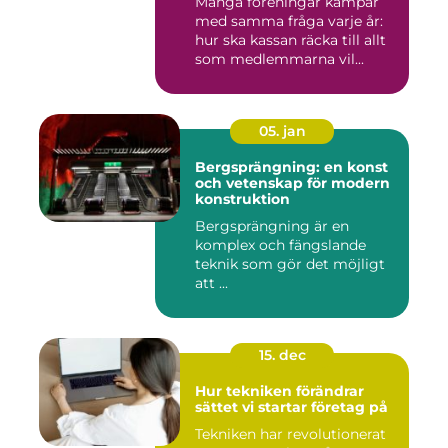
Många föreningar kämpar
med samma fråga varje år:
hur ska kassan räcka till allt
som medlemmarna vil...
05. jan
Bergsprängning: en konst
och vetenskap för modern
konstruktion
Bergsprängning är en
komplex och fängslande
teknik som gör det möjligt
att ...
15. dec
Hur tekniken förändrar
sättet vi startar företag på
Tekniken har revolutionerat