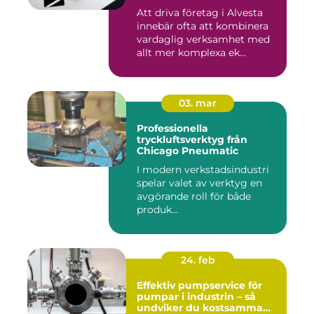
Att driva företag i Alvesta
innebär ofta att kombinera
vardaglig verksamhet med
allt mer komplexa ek...
03. mar
Professionella
tryckluftsverktyg från
Chicago Pneumatic
I modern verkstadsindustri
spelar valet av verktyg en
avgörande roll för både
produk...
24. feb
Effektiv pumpservice för
pumpar i industrin – så
undviker du kostsamma