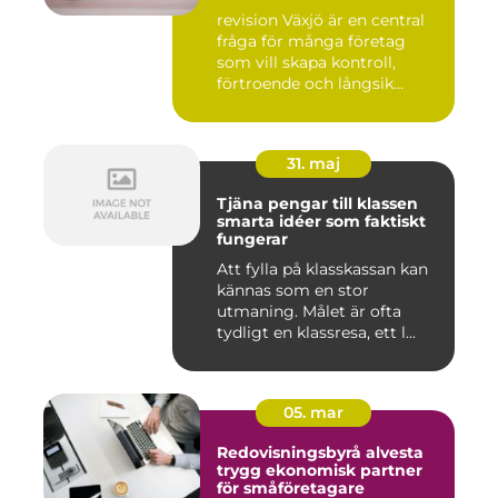
revision Växjö är en central
fråga för många företag
som vill skapa kontroll,
förtroende och långsik...
31. maj
Tjäna pengar till klassen
smarta idéer som faktiskt
fungerar
Att fylla på klasskassan kan
kännas som en stor
utmaning. Målet är ofta
tydligt en klassresa, ett l...
05. mar
Redovisningsbyrå alvesta
trygg ekonomisk partner
för småföretagare