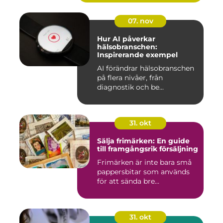
07. nov
Hur AI påverkar
hälsobranschen:
Inspirerande exempel
AI förändrar hälsobranschen
på flera nivåer, från
diagnostik och be...
31. okt
Sälja frimärken: En guide
till framgångsrik försäljning
Frimärken är inte bara små
pappersbitar som används
för att sända bre...
31. okt