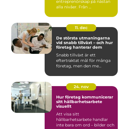
entreprenörskap på nästan
alla nivåer. Från ...
11. dec
De största utmaningarna
vid snabb tillväxt – och hur
företag hanterar dem
Snabb tillväxt är ett
eftertraktat mål för många
företag, men den me...
24. nov
Hur företag kommunicerar
sitt hållbarhetsarbete
visuellt
Att visa sitt
hållbarhetsarbete handlar
inte bara om ord – bilder och