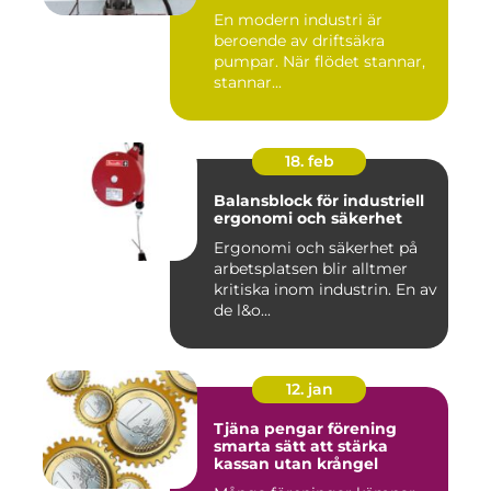
stopp
En modern industri är
beroende av driftsäkra
pumpar. När flödet stannar,
stannar...
18. feb
Balansblock för industriell
ergonomi och säkerhet
Ergonomi och säkerhet på
arbetsplatsen blir alltmer
kritiska inom industrin. En av
de l&o...
12. jan
Tjäna pengar förening
smarta sätt att stärka
kassan utan krångel