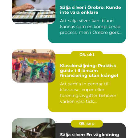
Sälja silver i Örebro: Kunde
inte vara enklare
Att sälja silver kan ibland
kännas som en komplicerad
process, men i Örebro görs...
06. okt
Klassförsäljning: Praktisk
guide till lönsam
finansiering utan krångel
Att samla in pengar till
klassresa, cuper eller
föreningsavgifter behöver
varken vara tids...
05. sep
Sälja silver: En vägledning