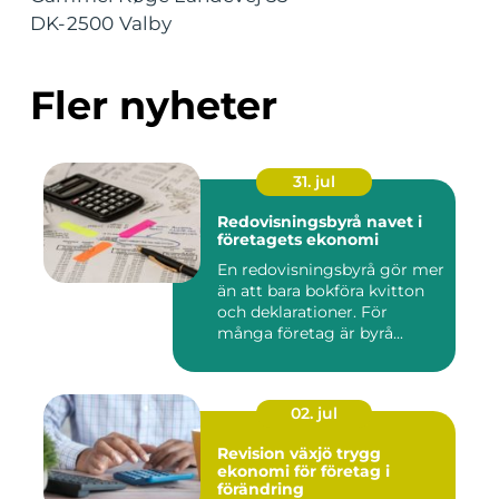
DK-2500 Valby
Fler nyheter
31. jul
Redovisningsbyrå navet i
företagets ekonomi
En redovisningsbyrå gör mer
än att bara bokföra kvitton
och deklarationer. För
många företag är byrå...
02. jul
Revision växjö trygg
ekonomi för företag i
förändring