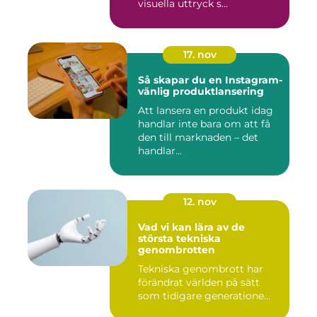
visuella uttryck s...
17. nov
Så skapar du en Instagram-
vänlig produktlansering
Att lansera en produkt idag
handlar inte bara om att få
den till marknaden – det
handlar...
12. nov
Vad vi kan lära av de
största tekniska
genombrotten
Tekniska genombrott har
förändrat världen på sätt
som tidigare generatione...