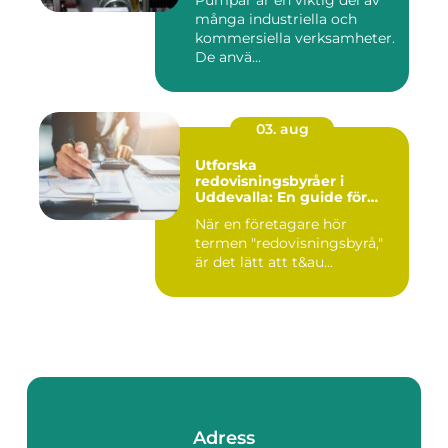
Pumpar är en viktig del av
många industriella och
kommersiella verksamheter.
De anvä...
03. aug
Utforska
redovisningsbyråer i
Uddevalla: En guide för
företagare
När en företagare hör
termen "redovisningsbyrå,"
är det lätt att t&au...
Adress