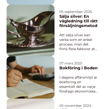
kunde föreställa sig.
Från datorer och
internet till artificiell
05 september 2025
intelligens och
Sälja silver: En
rymdteknik har
vägledning till rätt
innovationer inte bara
försäljningsmetod
skapat...
Att sälja silver kan
verka som en enkel
process, men det
finns flera faktorer att
ta hänsyn till för att
maximera vinsten och
få en rättvis värdering.
07 mars 2025
Oavsett om det
Bokföring i Boden
handlar om gamla
silverbestick från
I dagens affärsmiljö är
mormor elle...
bokföring en
essentiell del av varje
företags ekonomiska
hälsa och framgång.
Särskilt i mindre
städer som Boden,
05 november 2024