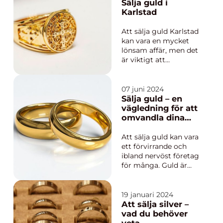
blir det avgörande att
Sälja guld i
ha tillgång till pålitlig
Karlstad
o...
Att sälja guld Karlstad
kan vara en mycket
lönsam affär, men det
är viktigt att
noggrant överväga
var och hur man går
till väga. Den här
07 juni 2024
artikeln går igenom
Sälja guld – en
olika aspekter av att
vägledning för att
sälja guld i K...
omvandla dina
ädelmetaller till
pengar
Att sälja guld kan vara
ett förvirrande och
ibland nervöst företag
för många. Guld är
inte bara en värdefull
ädelmetall som har
stått tidstestet som
19 januari 2024
en investering, men
Att sälja silver –
det kan också vara
vad du behöver
ladd...