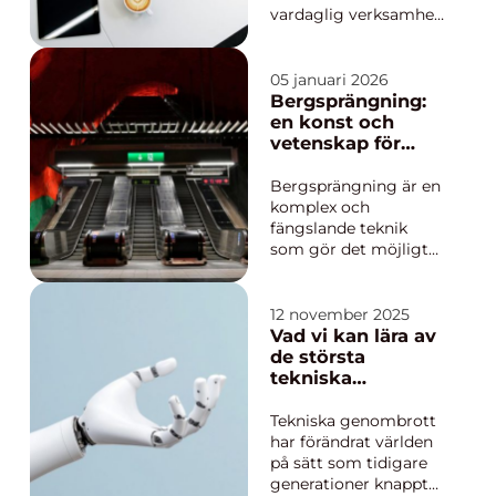
vardaglig verksamhet
med allt mer
komplexa ekonomiska
regler. Bokföring,
05 januari 2026
löner, moms och
Bergsprängning:
rapportering ska
en konst och
fungera utan avbrott,
vetenskap för
samtidigt som
modern
verksamheten
konstruktion
Bergsprängning är en
behöver växa. Här blir
komplex och
en redovisningsby...
fängslande teknik
som gör det möjligt
att forma vår värld
genom att bryta ner
och avlägsna
12 november 2025
bergsmaterial. Denna
Vad vi kan lära av
process är avgörande
de största
för en mängd olika
tekniska
proj...
genombrotten
Tekniska genombrott
har förändrat världen
på sätt som tidigare
generationer knappt