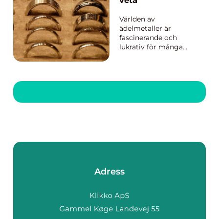
veta
Världen av
ädelmetaller är
fascinerande och
lukrativ för många
investerare och
samlare. Silver,
speciellt, har alltid
varit högt värderat för
dess många
användningsområden,
från smycken ...
Adress