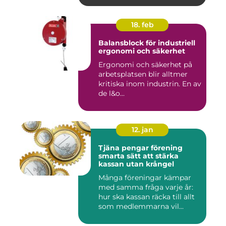
18. feb
Balansblock för industriell
ergonomi och säkerhet
Ergonomi och säkerhet på
arbetsplatsen blir alltmer
kritiska inom industrin. En av
de l&o...
12. jan
Tjäna pengar förening
smarta sätt att stärka
kassan utan krångel
Många föreningar kämpar
med samma fråga varje år:
hur ska kassan räcka till allt
som medlemmarna vil...