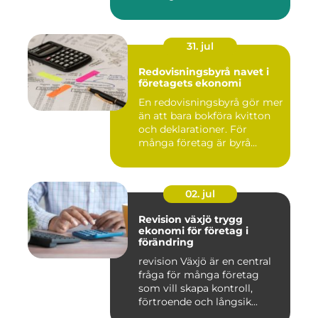
31. jul
Redovisningsbyrå navet i
företagets ekonomi
En redovisningsbyrå gör mer
än att bara bokföra kvitton
och deklarationer. För
många företag är byrå...
02. jul
Revision växjö trygg
ekonomi för företag i
förändring
revision Växjö är en central
fråga för många företag
som vill skapa kontroll,
förtroende och långsik...