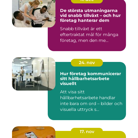
De största utmaningarna
vid snabb tillväxt – och hur
företag hanterar dem
Snabb tillväxt är ett
eftertraktat mål för många
företag, men den me...
24. nov
Hur företag kommunicerar
sitt hållbarhetsarbete
visuellt
Att visa sitt
hållbarhetsarbete handlar
inte bara om ord – bilder och
visuella uttryck s...
17. nov