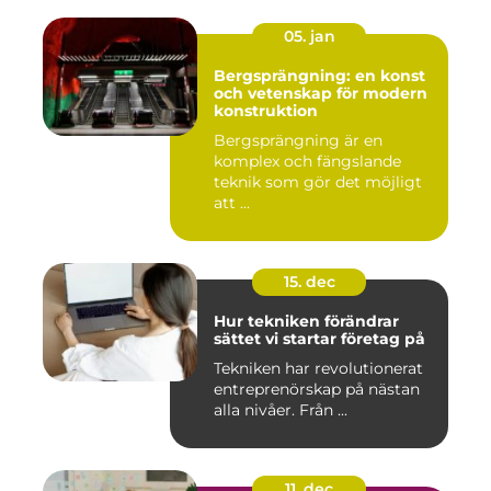
05. jan
Bergsprängning: en konst
och vetenskap för modern
konstruktion
Bergsprängning är en
komplex och fängslande
teknik som gör det möjligt
att ...
15. dec
Hur tekniken förändrar
sättet vi startar företag på
Tekniken har revolutionerat
entreprenörskap på nästan
alla nivåer. Från ...
11. dec