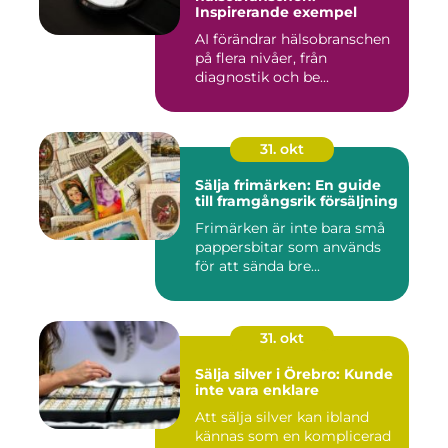
Inspirerande exempel
AI förändrar hälsobranschen
på flera nivåer, från
diagnostik och be...
31. okt
Sälja frimärken: En guide
till framgångsrik försäljning
Frimärken är inte bara små
pappersbitar som används
för att sända bre...
31. okt
Sälja silver i Örebro: Kunde
inte vara enklare
Att sälja silver kan ibland
kännas som en komplicerad