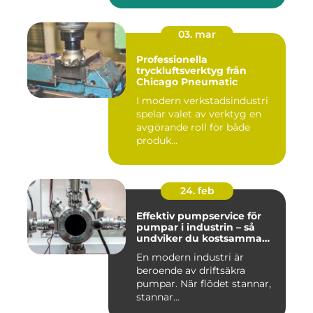
03. mar
Professionella
tryckluftsverktyg från
Chicago Pneumatic
I modern verkstadsindustri
spelar valet av verktyg en
avgörande roll för både
produk...
24. feb
Effektiv pumpservice för
pumpar i industrin – så
undviker du kostsamma
stopp
En modern industri är
beroende av driftsäkra
pumpar. När flödet stannar,
stannar...