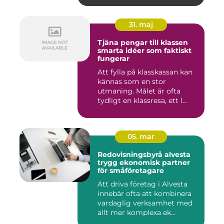
31. maj
Tjäna pengar till klassen
smarta idéer som faktiskt
fungerar
Att fylla på klasskassan kan
kännas som en stor
utmaning. Målet är ofta
tydligt en klassresa, ett l...
05. mar
Redovisningsbyrå alvesta
trygg ekonomisk partner
för småföretagare
Att driva företag i Alvesta
innebär ofta att kombinera
vardaglig verksamhet med
allt mer komplexa ek...