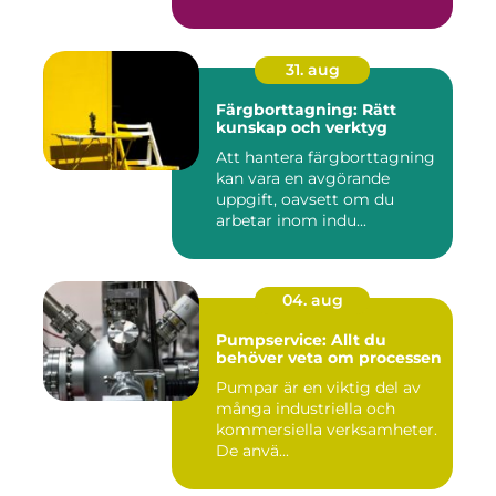
31. aug
Färgborttagning: Rätt
kunskap och verktyg
Att hantera färgborttagning
kan vara en avgörande
uppgift, oavsett om du
arbetar inom indu...
04. aug
Pumpservice: Allt du
behöver veta om processen
Pumpar är en viktig del av
många industriella och
kommersiella verksamheter.
De anvä...