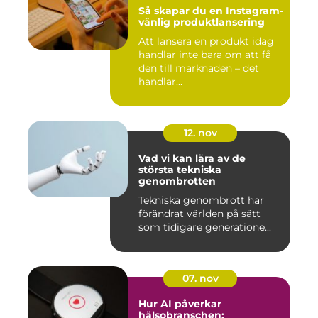
Så skapar du en Instagram-
vänlig produktlansering
Att lansera en produkt idag
handlar inte bara om att få
den till marknaden – det
handlar...
12. nov
Vad vi kan lära av de
största tekniska
genombrotten
Tekniska genombrott har
förändrat världen på sätt
som tidigare generatione...
07. nov
Hur AI påverkar
hälsobranschen: