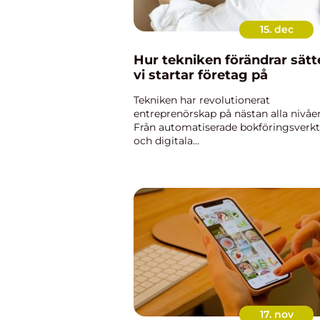
15. dec
Hur tekniken förändrar sätt
vi startar företag på
Tekniken har revolutionerat
entreprenörskap på nästan alla nivåer
Från automatiserade bokföringsverk
och digitala
marknadsföringsplattformar till AI-
baserade analysverktyg, förändrar
innovationerna ...
17. nov