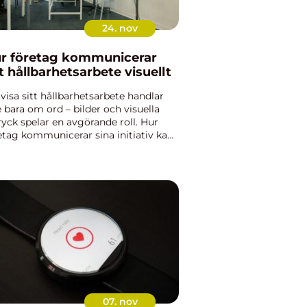
24. nov
r företag kommunicerar
tt hållbarhetsarbete visuellt
 visa sitt hållbarhetsarbete handlar
e bara om ord – bilder och visuella
ryck spelar en avgörande roll. Hur
etag kommunicerar sina initiativ kan
erka både kundernas förtroende och
arbetares eng...
07. nov