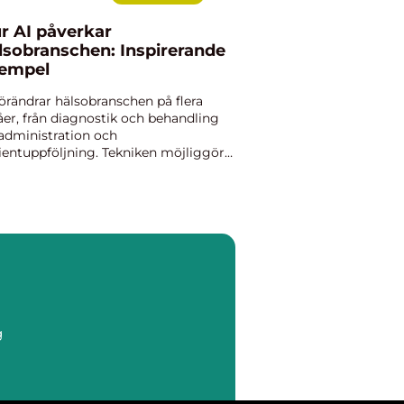
r AI påverkar
lsobranschen: Inspirerande
empel
förändrar hälsobranschen på flera
åer, från diagnostik och behandling
l administration och
ientuppföljning. Tekniken möjliggör
bbare och mer precisa beslut,
tidigt som den frigör ...
g