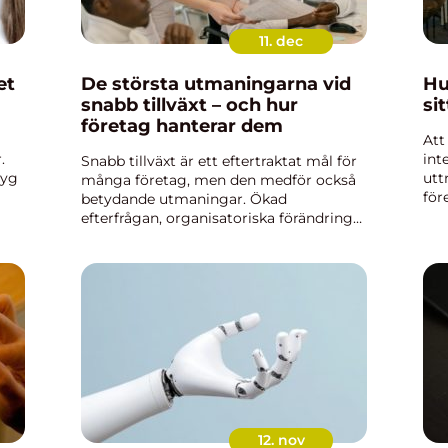
11. dec
et
De största utmaningarna vid
Hu
snabb tillväxt – och hur
si
företag hanterar dem
Att
.
int
Snabb tillväxt är ett eftertraktat mål för
tyg
utt
många företag, men den medför också
för
betydande utmaningar. Ökad
påv
efterfrågan, organisatoriska förändringar
med
och behovet av nya resurser kan
snabbt...
12. nov