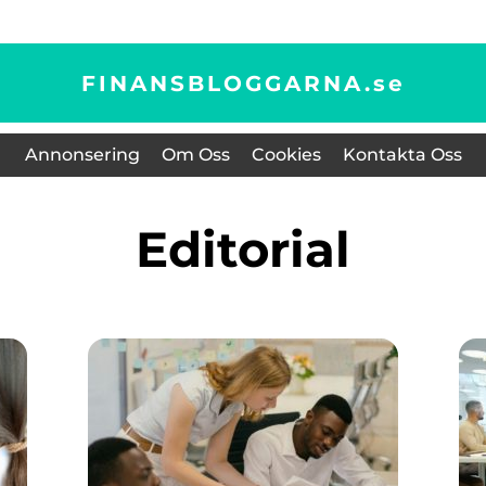
FINANSBLOGGARNA.
se
Annonsering
Om Oss
Cookies
Kontakta Oss
editorial