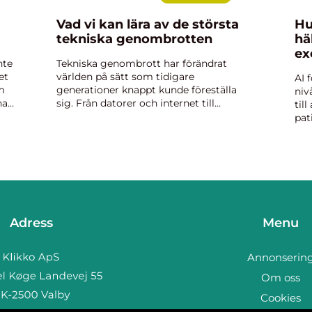
Vad vi kan lära av de största
Hu
tekniska genombrotten
hä
ex
nte
Tekniska genombrott har förändrat
et
världen på sätt som tidigare
AI 
m
generationer knappt kunde föreställa
niv
har
sig. Från datorer och internet till
til
artificiell intelligens och rymdteknik har
pat
innovationer inte bara skapat...
sna
sam
Adress
Menu
Annonserin
Om oss
Cookies