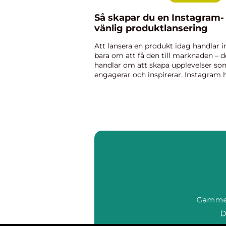
Så skapar du en Instagram-
vänlig produktlansering
Att lansera en produkt idag handlar i
bara om att få den till marknaden – d
handlar om att skapa upplevelser so
engagerar och inspirerar. Instagram 
blivit en central plattform där visuellt
innehåll får snabb spr...