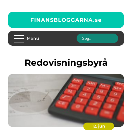
FINANSBLOGGARNA.
se
Menu
Redovisningsbyrå
12. jun