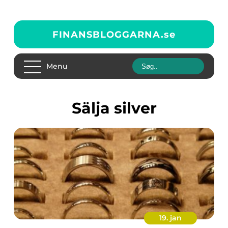
FINANSBLOGGARNA.
se
Menu
Sälja silver
19. jan