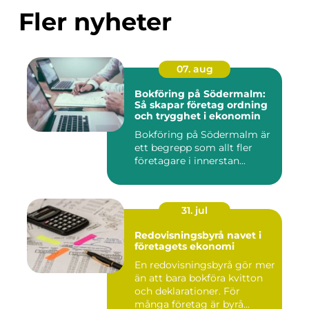
Fler nyheter
07. aug
Bokföring på Södermalm:
Så skapar företag ordning
och trygghet i ekonomin
Bokföring på Södermalm är
ett begrepp som allt fler
företagare i innerstan...
31. jul
Redovisningsbyrå navet i
företagets ekonomi
En redovisningsbyrå gör mer
än att bara bokföra kvitton
och deklarationer. För
många företag är byrå...