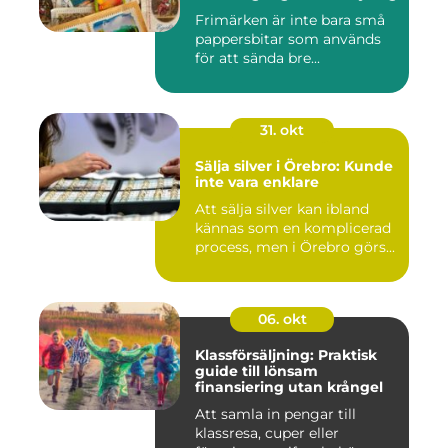
Frimärken är inte bara små
pappersbitar som används
för att sända bre...
31. okt
Sälja silver i Örebro: Kunde
inte vara enklare
Att sälja silver kan ibland
kännas som en komplicerad
process, men i Örebro görs...
06. okt
Klassförsäljning: Praktisk
guide till lönsam
finansiering utan krångel
Att samla in pengar till
klassresa, cuper eller