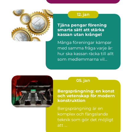
12. jan
Tjäna pengar förening
smarta sätt att stärka
kassan utan krångel
Många föreningar kämpar
med samma fråga varje år:
hur ska kassan räcka till allt
som medlemmarna vil...
05. jan
Bergsprängning: en konst
och vetenskap för modern
konstruktion
Bergsprängning är en
komplex och fängslande
teknik som gör det möjligt
att ...