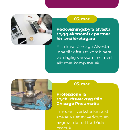
05. mar
Redovisningsbyrå alvesta
trygg ekonomisk partner
för småföretagare
Att driva företag i Alvesta
innebär ofta att kombinera
vardaglig verksamhet med
allt mer komplexa ek...
03. mar
Professionella
tryckluftsverktyg från
Chicago Pneumatic
I modern verkstadsindustri
spelar valet av verktyg en
avgörande roll för både
produk...