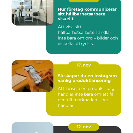
Hur företag kommunicerar
sitt hållbarhetsarbete
visuellt
Att visa sitt
hållbarhetsarbete handlar
inte bara om ord – bilder och
visuella uttryck s...
17. nov
Så skapar du en Instagram-
vänlig produktlansering
Att lansera en produkt idag
handlar inte bara om att få
den till marknaden – det
handlar...
12. nov