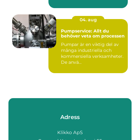
04. aug
Pumpservice: Allt du
behöver veta om processen
Pumpar är en viktig del av
många industriella och
kommersiella verksamheter.
De anvä...
Adress