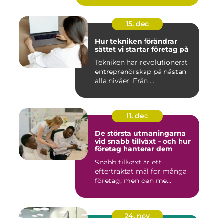
15. dec
Hur tekniken förändrar
sättet vi startar företag på
Tekniken har revolutionerat
entreprenörskap på nästan
alla nivåer. Från ...
11. dec
De största utmaningarna
vid snabb tillväxt – och hur
företag hanterar dem
Snabb tillväxt är ett
eftertraktat mål för många
företag, men den me...
24. nov