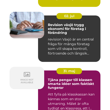
02. jul
Revision växjö trygg
ekonomi för företag i
förändring
revision Växjö är en central
fråga för många företag
som vill skapa kontroll,
förtroende och långsik...
31. maj
Tjäna pengar till klassen
smarta idéer som faktiskt
fungerar
Att fylla på klasskassan kan
kännas som en stor
utmaning. Målet är ofta
tydligt en klassresa, ett l...