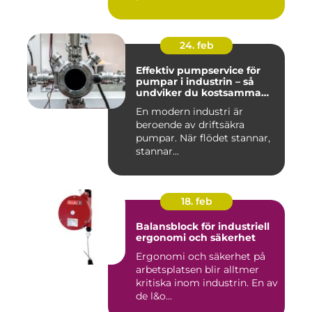
24. feb
Effektiv pumpservice för
pumpar i industrin – så
undviker du kostsamma
stopp
En modern industri är
beroende av driftsäkra
pumpar. När flödet stannar,
stannar...
18. feb
Balansblock för industriell
ergonomi och säkerhet
Ergonomi och säkerhet på
arbetsplatsen blir alltmer
kritiska inom industrin. En av
de l&o...