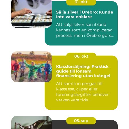
31. okt
Sälja silver i Örebro: Kunde
inte vara enklare
Att sälja silver kan ibland
kännas som en komplicerad
process, men i Örebro görs...
06. okt
Klassförsäljning: Praktisk
guide till lönsam
finansiering utan krångel
Att samla in pengar till
klassresa, cuper eller
föreningsavgifter behöver
varken vara tids...
05. sep