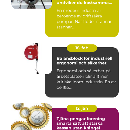
undviker du kostsamma
stopp
En modern industri är
beroende av driftsäkra
pumpar. När flödet stannar,
stannar...
18. feb
Balansblock för industriell
ergonomi och säkerhet
Ergonomi och säkerhet på
arbetsplatsen blir alltmer
kritiska inom industrin. En av
de l&o...
12. jan
Tjäna pengar förening
smarta sätt att stärka
kassan utan krångel