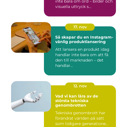
inte bara om ord – bilder och
visuella uttryck s...
17. nov
Så skapar du en Instagram-
vänlig produktlansering
Att lansera en produkt idag
handlar inte bara om att få
den till marknaden – det
handlar...
12. nov
Vad vi kan lära av de
största tekniska
genombrotten
Tekniska genombrott har
förändrat världen på sätt
som tidigare generatione...