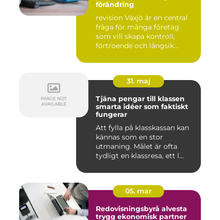
förändring
revision Växjö är en central
fråga för många företag
som vill skapa kontroll,
förtroende och långsik...
31. maj
Tjäna pengar till klassen
smarta idéer som faktiskt
fungerar
Att fylla på klasskassan kan
kännas som en stor
utmaning. Målet är ofta
tydligt en klassresa, ett l...
05. mar
Redovisningsbyrå alvesta
trygg ekonomisk partner