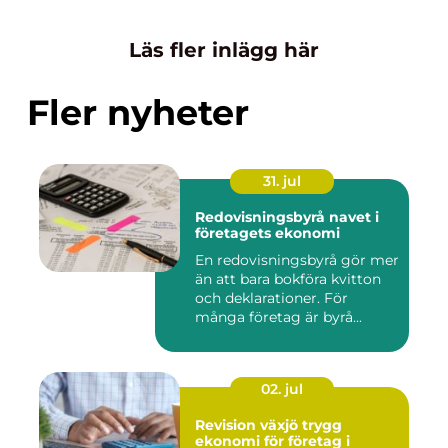
Läs fler inlägg här
Fler nyheter
31. jul
Redovisningsbyrå navet i
företagets ekonomi
En redovisningsbyrå gör mer
än att bara bokföra kvitton
och deklarationer. För
många företag är byrå...
02. jul
Revision växjö trygg
ekonomi för företag i