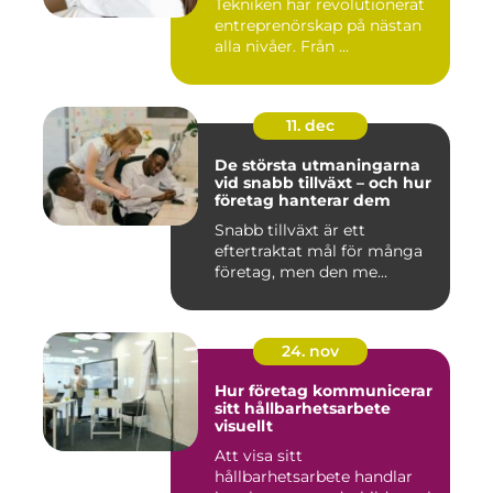
Tekniken har revolutionerat
entreprenörskap på nästan
alla nivåer. Från ...
11. dec
De största utmaningarna
vid snabb tillväxt – och hur
företag hanterar dem
Snabb tillväxt är ett
eftertraktat mål för många
företag, men den me...
24. nov
Hur företag kommunicerar
sitt hållbarhetsarbete
visuellt
Att visa sitt
hållbarhetsarbete handlar