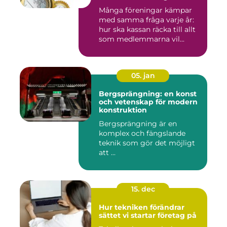
Många föreningar kämpar
med samma fråga varje år:
hur ska kassan räcka till allt
som medlemmarna vil...
05. jan
Bergsprängning: en konst
och vetenskap för modern
konstruktion
Bergsprängning är en
komplex och fängslande
teknik som gör det möjligt
att ...
15. dec
Hur tekniken förändrar
sättet vi startar företag på