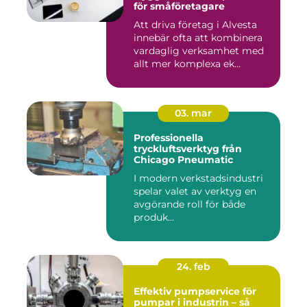
för småföretagare
Att driva företag i Alvesta
innebär ofta att kombinera
vardaglig verksamhet med
allt mer komplexa ek...
03. mar
Professionella
tryckluftsverktyg från
Chicago Pneumatic
I modern verkstadsindustri
spelar valet av verktyg en
avgörande roll för både
produk...
24. feb
Effektiv pumpservice för
pumpar i industrin – så