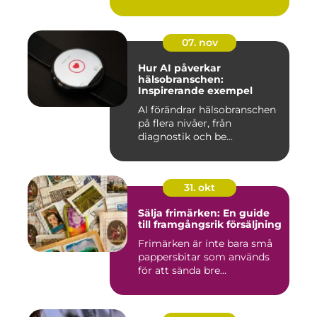
07. nov
Hur AI påverkar
hälsobranschen:
Inspirerande exempel
AI förändrar hälsobranschen
på flera nivåer, från
diagnostik och be...
31. okt
Sälja frimärken: En guide
till framgångsrik försäljning
Frimärken är inte bara små
pappersbitar som används
för att sända bre...