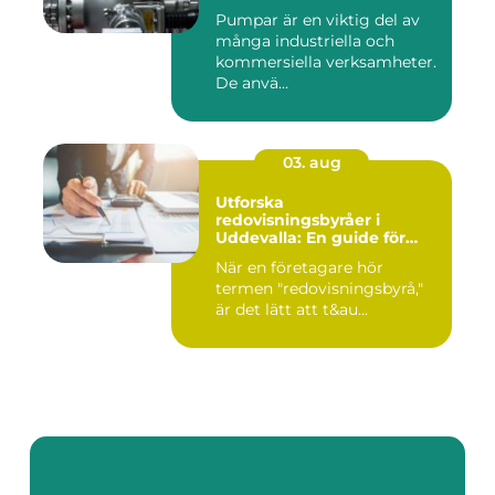
Pumpar är en viktig del av
många industriella och
kommersiella verksamheter.
De anvä...
03. aug
Utforska
redovisningsbyråer i
Uddevalla: En guide för
företagare
När en företagare hör
termen "redovisningsbyrå,"
är det lätt att t&au...