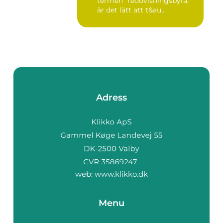
termen "redovisningsbyrå,"
är det lätt att t&au...
Adress
web:
www.klikko.dk
Menu