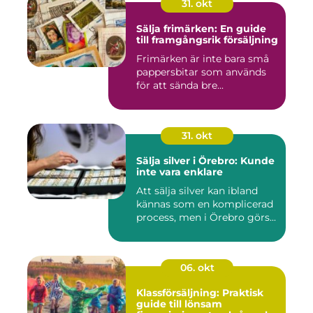
31. okt
Sälja frimärken: En guide
till framgångsrik försäljning
Frimärken är inte bara små
pappersbitar som används
för att sända bre...
31. okt
Sälja silver i Örebro: Kunde
inte vara enklare
Att sälja silver kan ibland
kännas som en komplicerad
process, men i Örebro görs...
06. okt
Klassförsäljning: Praktisk
guide till lönsam