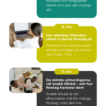
komplex och fängslande
teknik som gör det möjligt
att ...
15. dec
Hur tekniken förändrar
sättet vi startar företag på
Tekniken har revolutionerat
entreprenörskap på nästan
alla nivåer. Från ...
11. dec
De största utmaningarna
vid snabb tillväxt – och hur
företag hanterar dem
Snabb tillväxt är ett
eftertraktat mål för många
företag, men den me...