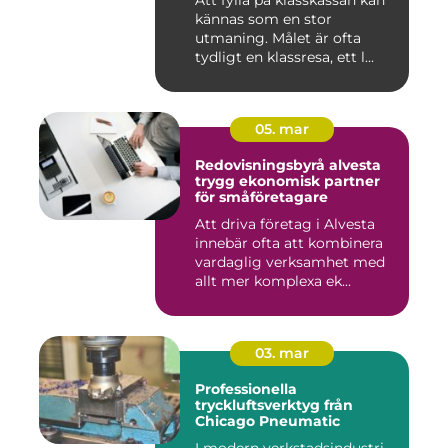
kännas som en stor
utmaning. Målet är ofta
tydligt en klassresa, ett l...
05. mar
Redovisningsbyrå alvesta
trygg ekonomisk partner
för småföretagare
Att driva företag i Alvesta
innebär ofta att kombinera
vardaglig verksamhet med
allt mer komplexa ek...
03. mar
Professionella
tryckluftsverktyg från
Chicago Pneumatic
I modern verkstadsindustri