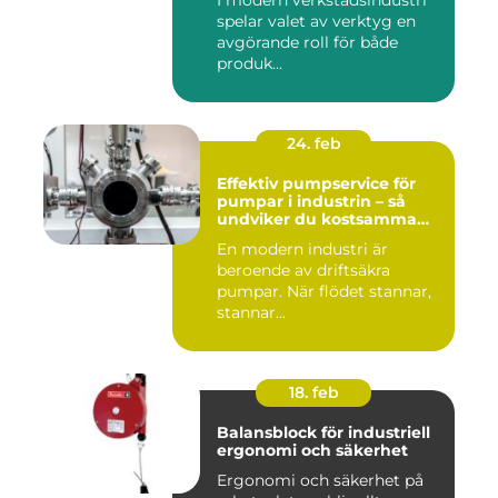
spelar valet av verktyg en
avgörande roll för både
produk...
24. feb
Effektiv pumpservice för
pumpar i industrin – så
undviker du kostsamma
stopp
En modern industri är
beroende av driftsäkra
pumpar. När flödet stannar,
stannar...
18. feb
Balansblock för industriell
ergonomi och säkerhet
Ergonomi och säkerhet på