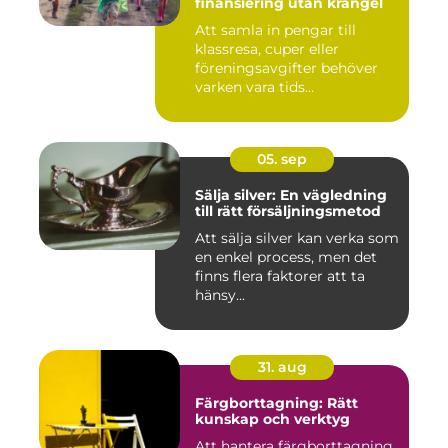
finansiering utan krångel
Att samla in pengar till
klassresa, cuper eller
föreningsavgifter behöver
varken vara tids...
05. sep
Sälja silver: En vägledning
till rätt försäljningsmetod
Att sälja silver kan verka som
en enkel process, men det
finns flera faktorer att ta
hänsy...
31. aug
Färgborttagning: Rätt
kunskap och verktyg
Att hantera färgborttagning