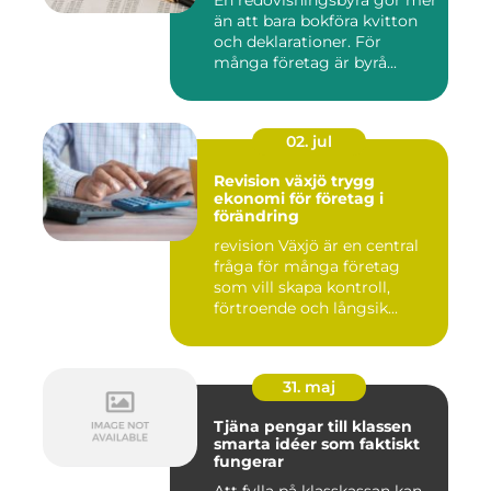
än att bara bokföra kvitton
och deklarationer. För
många företag är byrå...
02. jul
Revision växjö trygg
ekonomi för företag i
förändring
revision Växjö är en central
fråga för många företag
som vill skapa kontroll,
förtroende och långsik...
31. maj
Tjäna pengar till klassen
smarta idéer som faktiskt
fungerar
Att fylla på klasskassan kan