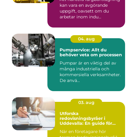
kan vara en avgörande
uppgift, oavsett om du
arbetar inom indu...
04. aug
Pumpservice: Allt du
behöver veta om processen
Pumpar är en viktig del av
många industriella och
kommersiella verksamheter.
De anvä...
03. aug
Utforska
redovisningsbyråer i
Uddevalla: En guide för
företagare
När en företagare hör