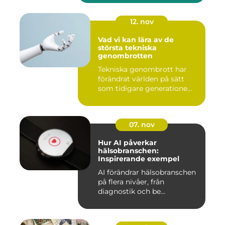
12. nov
Vad vi kan lära av de
största tekniska
genombrotten
Tekniska genombrott har
förändrat världen på sätt
som tidigare generatione...
07. nov
Hur AI påverkar
hälsobranschen:
Inspirerande exempel
AI förändrar hälsobranschen
på flera nivåer, från
diagnostik och be...