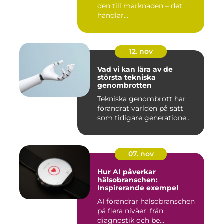
den till marknaden – det
handlar...
12. nov
Vad vi kan lära av de
största tekniska
genombrotten
Tekniska genombrott har
förändrat världen på sätt
som tidigare generatione...
07. nov
Hur AI påverkar
hälsobranschen:
Inspirerande exempel
AI förändrar hälsobranschen
på flera nivåer, från
diagnostik och be...