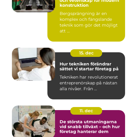
och vetenskap för modern
konstruktion
Bergsprängning är en
komplex och fängslande
teknik som gör det möjligt
att ...
15. dec
Hur tekniken förändrar
sättet vi startar företag på
Tekniken har revolutionerat
entreprenörskap på nästan
alla nivåer. Från ...
11. dec
De största utmaningarna
vid snabb tillväxt – och hur
företag hanterar dem