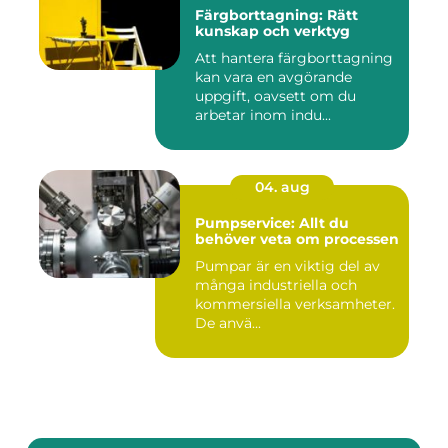
Färgborttagning: Rätt
kunskap och verktyg
Att hantera färgborttagning
kan vara en avgörande
uppgift, oavsett om du
arbetar inom indu...
04. aug
Pumpservice: Allt du
behöver veta om processen
Pumpar är en viktig del av
många industriella och
kommersiella verksamheter.
De anvä...