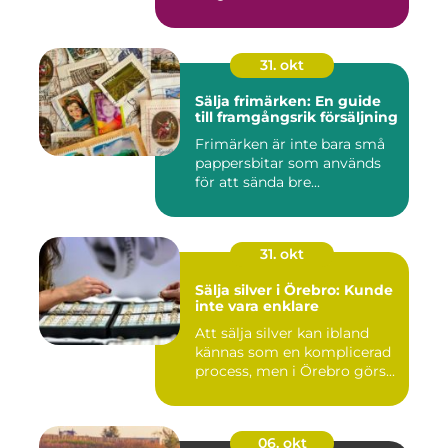
31. okt
Sälja frimärken: En guide
till framgångsrik försäljning
Frimärken är inte bara små
pappersbitar som används
för att sända bre...
31. okt
Sälja silver i Örebro: Kunde
inte vara enklare
Att sälja silver kan ibland
kännas som en komplicerad
process, men i Örebro görs...
06. okt