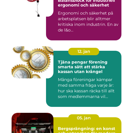
Balansblock för industriell
ergonomi och säkerhet
Ergonomi och säkerhet på
arbetsplatsen blir alltmer
kritiska inom industrin. En av
de l&o...
12. jan
Tjäna pengar förening
smarta sätt att stärka
kassan utan krångel
Många föreningar kämpar
med samma fråga varje år:
hur ska kassan räcka till allt
som medlemmarna vil...
05. jan
Bergsprängning: en konst