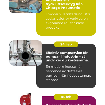
Professionella
tryckluftsverktyg från
Chicago Pneumatic
I modern verkstadsindustri
spelar valet av verktyg en
avgörande roll för både
produk...
24. feb
Effektiv pumpservice för
pumpar i industrin – så
undviker du kostsamma
stopp
En modern industri är
beroende av driftsäkra
pumpar. När flödet stannar,
stannar...
18. feb