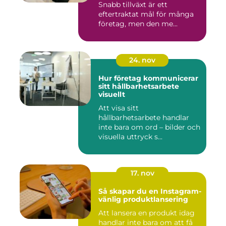
Snabb tillväxt är ett
eftertraktat mål för många
företag, men den me...
24. nov
Hur företag kommunicerar
sitt hållbarhetsarbete
visuellt
Att visa sitt
hållbarhetsarbete handlar
inte bara om ord – bilder och
visuella uttryck s...
17. nov
Så skapar du en Instagram-
vänlig produktlansering
Att lansera en produkt idag
handlar inte bara om att få