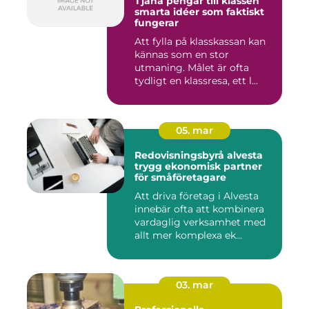
Tjäna pengar till klassen
smarta idéer som faktiskt
fungerar
Att fylla på klasskassan kan
kännas som en stor
utmaning. Målet är ofta
tydligt en klassresa, ett l...
05. mar
Redovisningsbyrå alvesta
trygg ekonomisk partner
för småföretagare
Att driva företag i Alvesta
innebär ofta att kombinera
vardaglig verksamhet med
allt mer komplexa ek...
03. mar