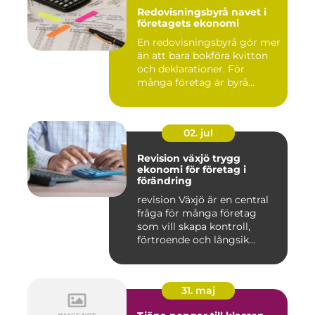
Redovisningsbyrå navet i
företagets ekonomi
En redovisningsbyrå gör mer
än att bara bokföra kvitton
och deklarationer. För
många företag är byrå...
02. jul
Revision växjö trygg
ekonomi för företag i
förändring
revision Växjö är en central
fråga för många företag
som vill skapa kontroll,
förtroende och långsik...
31. maj