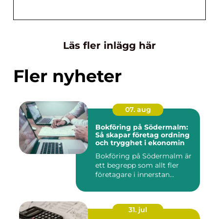
Läs fler inlägg här
Fler nyheter
07. aug
Bokföring på Södermalm:
Så skapar företag ordning
och trygghet i ekonomin
Bokföring på Södermalm är
ett begrepp som allt fler
företagare i innerstan...
31. jul