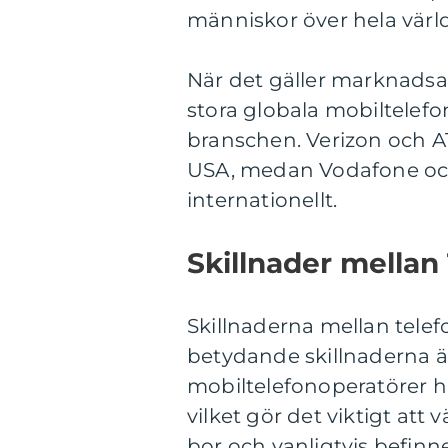
människor över hela värl
När det gäller marknadsan
stora globala mobiltelefo
branschen. Verizon och AT
USA, medan Vodafone och
internationellt.
Skillnader mellan
Skillnaderna mellan tele
betydande skillnaderna ä
mobiltelefonoperatörer h
vilket gör det viktigt att
bor och vanligtvis befinne