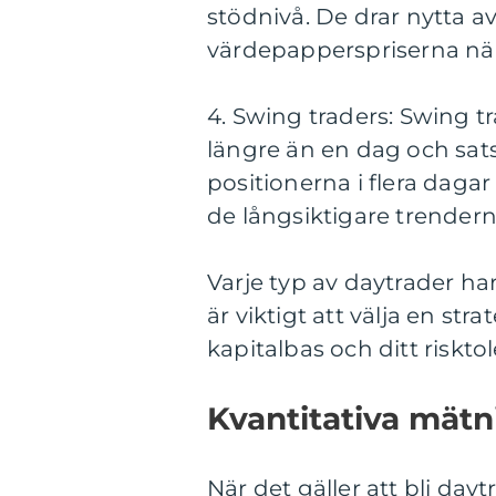
stödnivå. De drar nytta 
värdepapperspriserna när 
4. Swing traders: Swing t
längre än en dag och satsa
positionerna i flera dagar 
de långsiktigare trende
Varje typ av daytrader ha
är viktigt att välja en st
kapitalbas och ditt risktol
Kvantitativa mätn
När det gäller att bli dayt