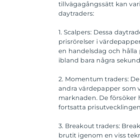
tillvägagångssätt kan var
daytraders:
1. Scalpers: Dessa daytrad
prisrörelser i värdepapp
en handelsdag och hålla 
ibland bara några sekund
2. Momentum traders: Denn
andra värdepapper som vi
marknaden. De försöker h
fortsatta prisutvecklingen
3. Breakout traders: Brea
brutit igenom en viss tek