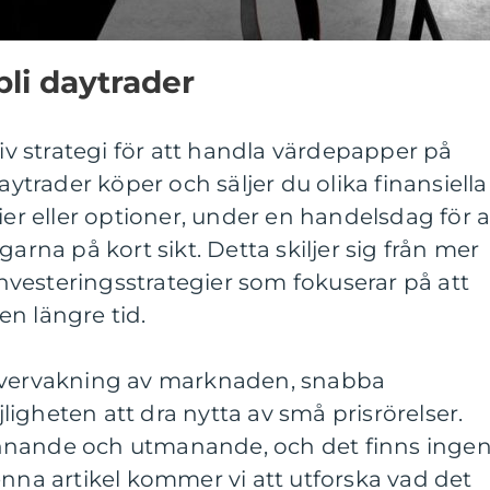
bli daytrader
tiv strategi för att handla värdepapper på
rader köper och säljer du olika finansiella
ier eller optioner, under en handelsdag för a
garna på kort sikt. Detta skiljer sig från mer
 investeringsstrategier som fokuserar på att
n längre tid.
 övervakning av marknaden, snabba
igheten att dra nytta av små prisrörelser.
nnande och utmanande, och det finns inge
enna artikel kommer vi att utforska vad det