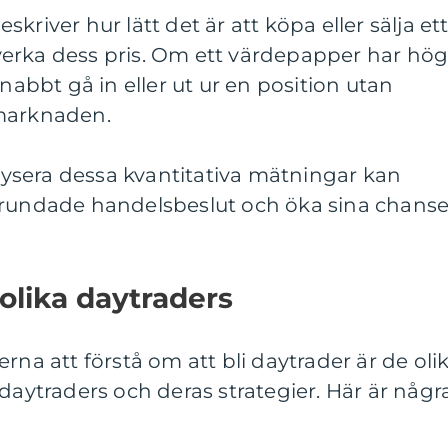
beskriver hur lätt det är att köpa eller sälja et
erka dess pris. Om ett värdepapper har hö
snabbt gå in eller ut ur en position utan
 marknaden.
sera dessa kvantitativa mätningar kan
grundade handelsbeslut och öka sina chanse
 olika daytraders
rna att förstå om att bli daytrader är de oli
 daytraders och deras strategier. Här är någr