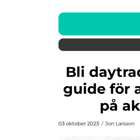
Bli daytrader: En omfattande
guide för 
på a
03 oktober 2023
Jon Larsson