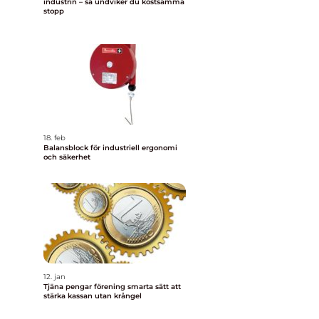
industrin – så undviker du kostsamma
h
stopp
18. feb
Balansblock för industriell ergonomi
och säkerhet
12. jan
Tjäna pengar förening smarta sätt att
stärka kassan utan krångel