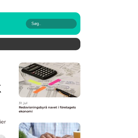
k
31. jul
Redovisningsbyrå navet i företagets
ekonomi
ier