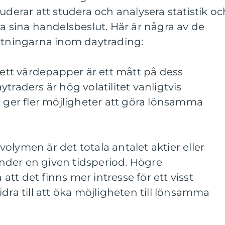
uderar att studera och analysera statistik oc
ra sina handelsbeslut. Här är några av de
mätningarna inom daytrading:
en i ett värdepapper är ett mått på dess
traders är hög volatilitet vanligtvis
t ger fler möjligheter att göra lönsamma
olymen är det totala antalet aktier eller
der en given tidsperiod. Högre
tt det finns mer intresse för ett visst
dra till att öka möjligheten till lönsamma