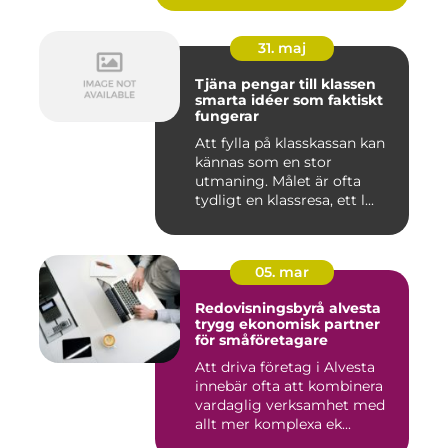
31. maj
Tjäna pengar till klassen
smarta idéer som faktiskt
fungerar
Att fylla på klasskassan kan
kännas som en stor
utmaning. Målet är ofta
tydligt en klassresa, ett l...
05. mar
Redovisningsbyrå alvesta
trygg ekonomisk partner
för småföretagare
Att driva företag i Alvesta
innebär ofta att kombinera
vardaglig verksamhet med
allt mer komplexa ek...