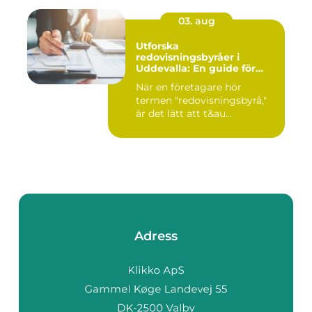
03. aug
Utforska
redovisningsbyråer i
Uddevalla: En guide för
företagare
När en företagare hör
termen "redovisningsbyrå,"
är det lätt att t&au...
Adress