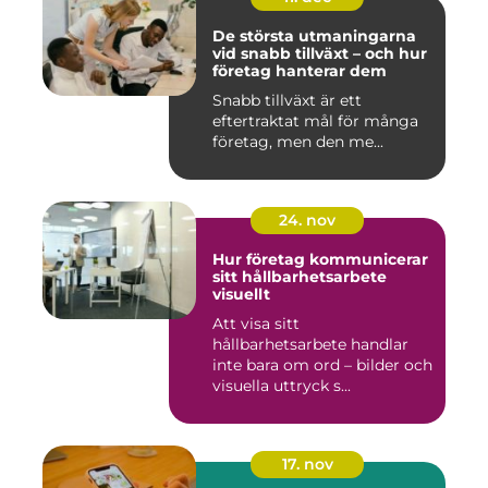
De största utmaningarna
vid snabb tillväxt – och hur
företag hanterar dem
Snabb tillväxt är ett
eftertraktat mål för många
företag, men den me...
24. nov
Hur företag kommunicerar
sitt hållbarhetsarbete
visuellt
Att visa sitt
hållbarhetsarbete handlar
inte bara om ord – bilder och
visuella uttryck s...
17. nov