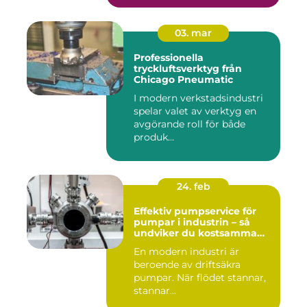
03. mar
Professionella
tryckluftsverktyg från
Chicago Pneumatic
I modern verkstadsindustri
spelar valet av verktyg en
avgörande roll för både
produk...
24. feb
Effektiv pumpservice för
pumpar i industrin – så
undviker du kostsamma
stopp
En modern industri är
beroende av driftsäkra
pumpar. När flödet stannar,
stannar...