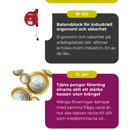
18. feb
Balansblock för industriell
ergonomi och säkerhet
Ergonomi och säkerhet på
arbetsplatsen blir alltmer
kritiska inom industrin. En av
de l&o...
12. jan
Tjäna pengar förening
smarta sätt att stärka
kassan utan krångel
Många föreningar kämpar
med samma fråga varje år:
hur ska kassan räcka till allt
som medlemmarna vil...