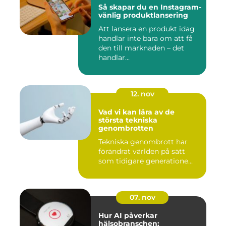
Så skapar du en Instagram-
vänlig produktlansering
Att lansera en produkt idag
handlar inte bara om att få
den till marknaden – det
handlar...
12. nov
Vad vi kan lära av de
största tekniska
genombrotten
Tekniska genombrott har
förändrat världen på sätt
som tidigare generatione...
07. nov
Hur AI påverkar
hälsobranschen: