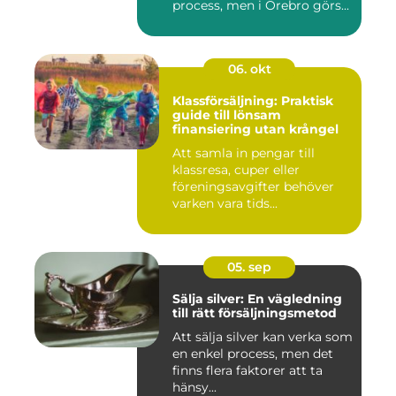
process, men i Örebro görs...
06. okt
Klassförsäljning: Praktisk
guide till lönsam
finansiering utan krångel
Att samla in pengar till
klassresa, cuper eller
föreningsavgifter behöver
varken vara tids...
05. sep
Sälja silver: En vägledning
till rätt försäljningsmetod
Att sälja silver kan verka som
en enkel process, men det
finns flera faktorer att ta
hänsy...