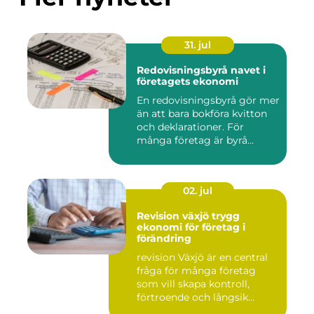
31. jul
Redovisningsbyrå navet i
företagets ekonomi
En redovisningsbyrå gör mer
än att bara bokföra kvitton
och deklarationer. För
många företag är byrå...
02. jul
Revision växjö trygg
ekonomi för företag i
förändring
revision Växjö är en central
fråga för många företag
som vill skapa kontroll,
förtroende och långsik...