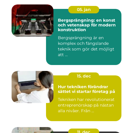
05. jan
Bergsprängning: en konst
och vetenskap för modern
konstruktion
Bergsprängning är en
komplex och fängslande
teknik som gör det möjligt
att ...
15. dec
Hur tekniken förändrar
sättet vi startar företag på
Tekniken har revolutionerat
entreprenörskap på nästan
alla nivåer. Från ...
11. dec