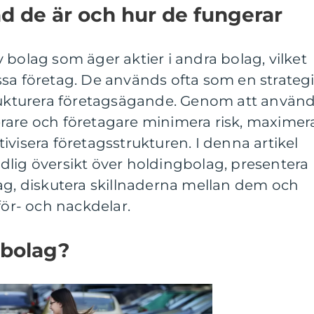
d de är och hur de fungerar
 bolag som äger aktier i andra bolag, vilket
sa företag. De används ofta som en strateg
trukturera företagsägande. Genom att använ
rare och företagare minimera risk, maximer
ivisera företagsstrukturen. I denna artikel
dlig översikt över holdingbolag, presentera
ag, diskutera skillnaderna mellan dem och
för- och nackdelar.
gbolag?