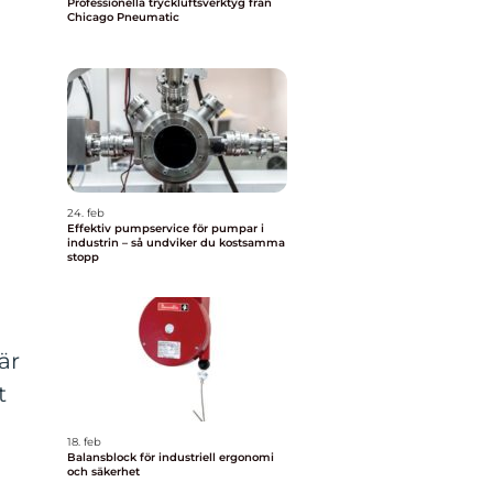
Professionella tryckluftsverktyg från
Chicago Pneumatic
24. feb
Effektiv pumpservice för pumpar i
industrin – så undviker du kostsamma
stopp
är
t
18. feb
Balansblock för industriell ergonomi
och säkerhet