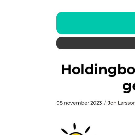
Holdingbolag: En omfattande
g
08 november 2023
Jon Larsso