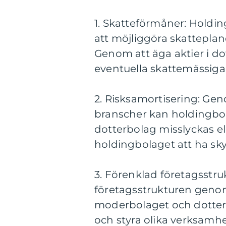
1. Skatteförmåner: Holdi
att möjliggöra skatteplan
Genom att äga aktier i d
eventuella skattemässig
2. Risksamortisering: Geno
branscher kan holdingbol
dotterbolag misslyckas 
holdingbolaget att ha sky
3. Förenklad företagsstruk
företagsstrukturen genom 
moderbolaget och dotterb
och styra olika verksamhe