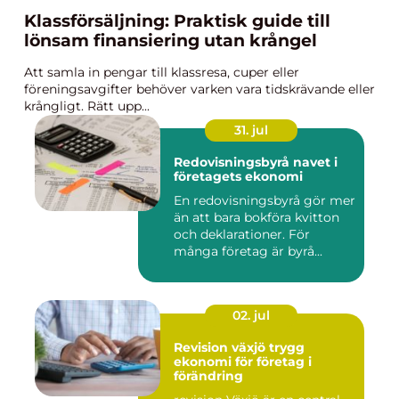
Klassförsäljning: Praktisk guide till
lönsam finansiering utan krångel
Att samla in pengar till klassresa, cuper eller
föreningsavgifter behöver varken vara tidskrävande eller
krångligt. Rätt upp...
31. jul
Redovisningsbyrå navet i
företagets ekonomi
En redovisningsbyrå gör mer
än att bara bokföra kvitton
och deklarationer. För
många företag är byrå...
02. jul
Revision växjö trygg
ekonomi för företag i
förändring