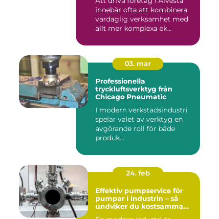
Att driva företag i Alvesta
innebär ofta att kombinera
vardaglig verksamhet med
allt mer komplexa ek...
03. mar
Professionella
tryckluftsverktyg från
Chicago Pneumatic
I modern verkstadsindustri
spelar valet av verktyg en
avgörande roll för både
produk...
24. feb
Effektiv pumpservice för
pumpar i industrin – så
undviker du kostsamma
stopp