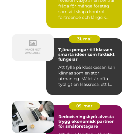
revision Växjö är en central
fråga för många företag
som vill skapa kontroll,
förtroende och långsik...
31. maj
Tjäna pengar till klassen
smarta idéer som faktiskt
fungerar
Att fylla på klasskassan kan
kännas som en stor
utmaning. Målet är ofta
tydligt en klassresa, ett l...
05. mar
Redovisningsbyrå alvesta
trygg ekonomisk partner
för småföretagare