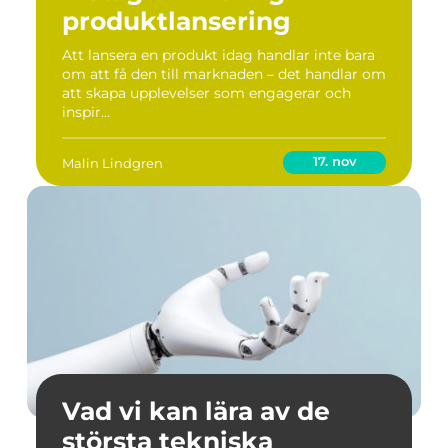
produktlansering
Att lansera en produkt idag handlar inte bara
om att få den till marknaden – det handlar om
att skapa upplevelser som engagerar och
inspir...
17. nov
Malin Lindgren
Vad vi kan lära av de
största tekniska