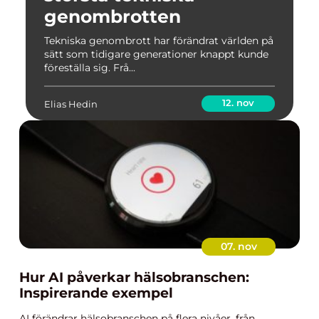
genombrotten
Tekniska genombrott har förändrat världen på
sätt som tidigare generationer knappt kunde
föreställa sig. Frå...
12. nov
Elias Hedin
07. nov
Hur AI påverkar hälsobranschen:
Inspirerande exempel
AI förändrar hälsobranschen på flera nivåer, från