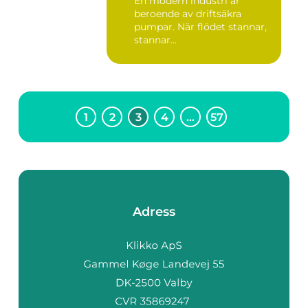
En modern industri är
beroende av driftsäkra
pumpar. När flödet stannar,
stannar...
1
2
3
4
…
57
Adress