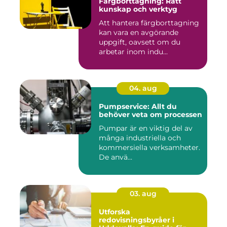
Färgborttagning: Rätt
kunskap och verktyg
Att hantera färgborttagning
kan vara en avgörande
uppgift, oavsett om du
arbetar inom indu...
04. aug
Pumpservice: Allt du
behöver veta om processen
Pumpar är en viktig del av
många industriella och
kommersiella verksamheter.
De anvä...
03. aug
Utforska
redovisningsbyråer i