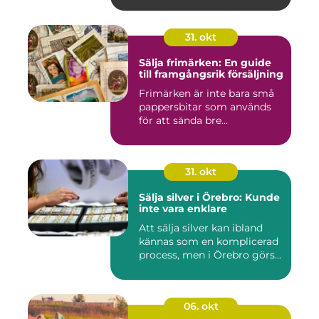
31. okt
Sälja frimärken: En guide
till framgångsrik försäljning
Frimärken är inte bara små
pappersbitar som används
för att sända bre...
31. okt
Sälja silver i Örebro: Kunde
inte vara enklare
Att sälja silver kan ibland
kännas som en komplicerad
process, men i Örebro görs...
06. okt