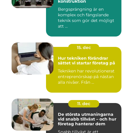
konstruktion
Bergsprängning är en
komplex och fängslande
teknik som gör det möjligt
att ...
15. dec
Hur tekniken förändrar
sättet vi startar företag på
Tekniken har revolutionerat
entreprenörskap på nästan
alla nivåer. Från ...
11. dec
De största utmaningarna
vid snabb tillväxt – och hur
företag hanterar dem
Snabb tillväxt är ett