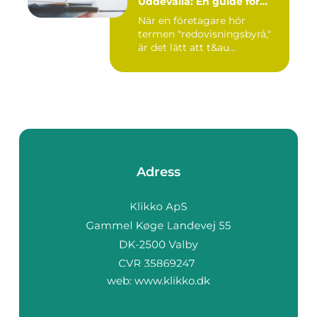
Uddevalla: En guide för
företagare
När en företagare hör
termen "redovisningsbyrå,"
är det lätt att t&au...
Adress
web:
www.klikko.dk