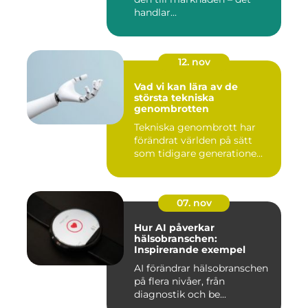
handlar...
12. nov
Vad vi kan lära av de
största tekniska
genombrotten
Tekniska genombrott har
förändrat världen på sätt
som tidigare generatione...
07. nov
Hur AI påverkar
hälsobranschen:
Inspirerande exempel
AI förändrar hälsobranschen
på flera nivåer, från
diagnostik och be...