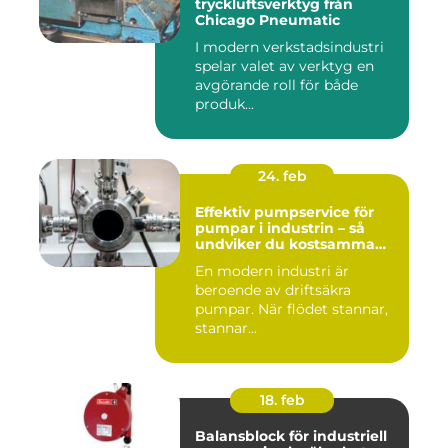
tryckluftsverktyg från
Chicago Pneumatic
I modern verkstadsindustri
spelar valet av verktyg en
avgörande roll för både
produk...
24. feb
Effektiv pumpservice för
pumpar i industrin – så
undviker du kostsamma
stopp
En modern industri är
beroende av driftsäkra
pumpar. När flödet stannar,
stannar...
18. feb
Balansblock för industriell