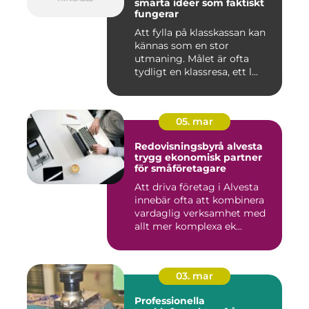
smarta idéer som faktiskt
fungerar
Att fylla på klasskassan kan
kännas som en stor
utmaning. Målet är ofta
tydligt en klassresa, ett l...
05. mar
Redovisningsbyrå alvesta
trygg ekonomisk partner
för småföretagare
Att driva företag i Alvesta
innebär ofta att kombinera
vardaglig verksamhet med
allt mer komplexa ek...
03. mar
Professionella