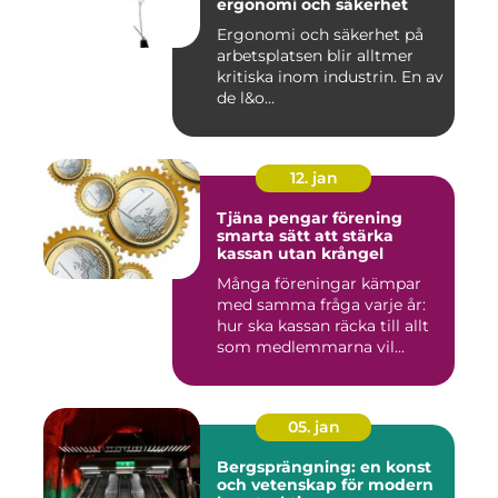
ergonomi och säkerhet
Ergonomi och säkerhet på
arbetsplatsen blir alltmer
kritiska inom industrin. En av
de l&o...
12. jan
Tjäna pengar förening
smarta sätt att stärka
kassan utan krångel
Många föreningar kämpar
med samma fråga varje år:
hur ska kassan räcka till allt
som medlemmarna vil...
05. jan
Bergsprängning: en konst
och vetenskap för modern