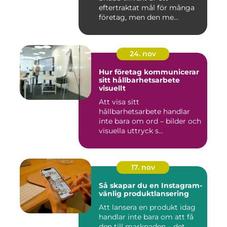
eftertraktat mål för många
företag, men den me...
24. nov
Hur företag kommunicerar
sitt hållbarhetsarbete
visuellt
Att visa sitt
hållbarhetsarbete handlar
inte bara om ord – bilder och
visuella uttryck s...
17. nov
Så skapar du en Instagram-
vänlig produktlansering
Att lansera en produkt idag
handlar inte bara om att få
den till marknaden – det