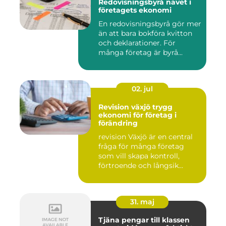
Redovisningsbyrå navet i
företagets ekonomi
En redovisningsbyrå gör mer
än att bara bokföra kvitton
och deklarationer. För
många företag är byrå...
02. jul
Revision växjö trygg
ekonomi för företag i
förändring
revision Växjö är en central
fråga för många företag
som vill skapa kontroll,
förtroende och långsik...
31. maj
Tjäna pengar till klassen