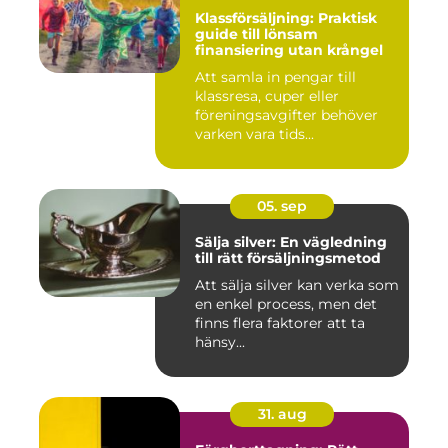
Klassförsäljning: Praktisk
guide till lönsam
finansiering utan krångel
Att samla in pengar till
klassresa, cuper eller
föreningsavgifter behöver
varken vara tids...
05. sep
Sälja silver: En vägledning
till rätt försäljningsmetod
Att sälja silver kan verka som
en enkel process, men det
finns flera faktorer att ta
hänsy...
31. aug