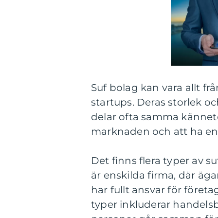
Suf bolag kan vara allt fr
startups. Deras storlek 
delar ofta samma kännete
marknaden och att ha en
Det finns flera typer av s
är enskilda firma, där äg
har fullt ansvar för föret
typer inkluderar handels