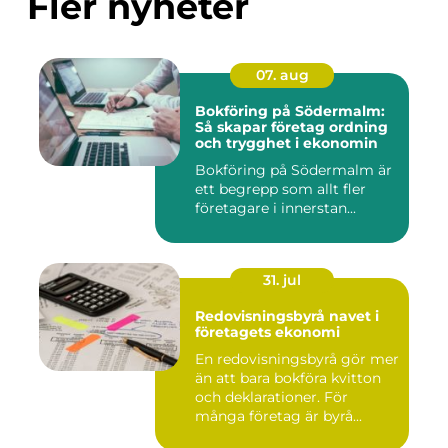
Fler nyheter
07. aug
Bokföring på Södermalm:
Så skapar företag ordning
och trygghet i ekonomin
Bokföring på Södermalm är
ett begrepp som allt fler
företagare i innerstan...
31. jul
Redovisningsbyrå navet i
företagets ekonomi
En redovisningsbyrå gör mer
än att bara bokföra kvitton
och deklarationer. För
många företag är byrå...