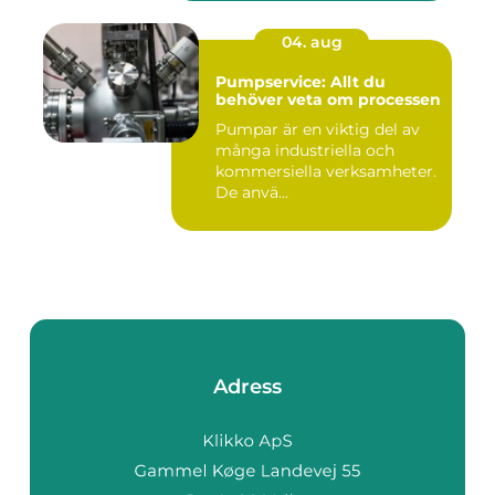
04. aug
Pumpservice: Allt du
behöver veta om processen
Pumpar är en viktig del av
många industriella och
kommersiella verksamheter.
De anvä...
Adress