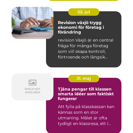
02. jul
Revision växjö trygg
ekonomi för företag i
förändring
revision Växjö är en central
fråga för många företag
som vill skapa kontroll,
förtroende och långsik...
31. maj
Tjäna pengar till klassen
smarta idéer som faktiskt
fungerar
Att fylla på klasskassan kan
kännas som en stor
utmaning. Målet är ofta
tydligt en klassresa, ett l...