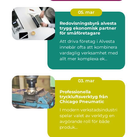
05. mar
Redovisningsbyrå alvesta
trygg ekonomisk partner
för småföretagare
Att driva företag i Alvesta
innebär ofta att kombinera
vardaglig verksamhet med
allt mer komplexa ek...
03. mar
Professionella
tryckluftsverktyg från
Chicago Pneumatic
I modern verkstadsindustri
spelar valet av verktyg en
avgörande roll för både
produk...