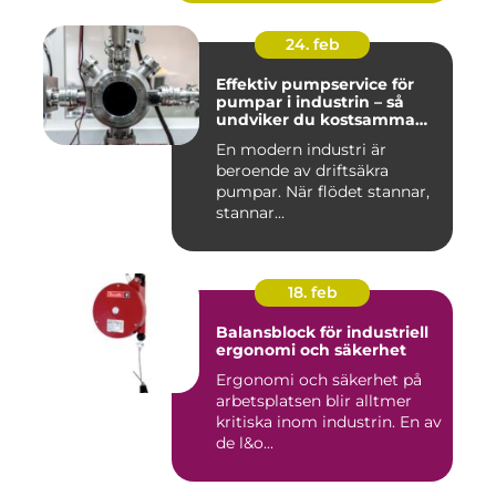
24. feb
Effektiv pumpservice för
pumpar i industrin – så
undviker du kostsamma
stopp
En modern industri är
beroende av driftsäkra
pumpar. När flödet stannar,
stannar...
18. feb
Balansblock för industriell
ergonomi och säkerhet
Ergonomi och säkerhet på
arbetsplatsen blir alltmer
kritiska inom industrin. En av
de l&o...