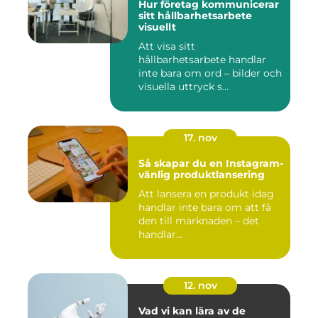
Hur företag kommunicerar
sitt hållbarhetsarbete
visuellt
Att visa sitt
hållbarhetsarbete handlar
inte bara om ord – bilder och
visuella uttryck s...
17. nov
Så skapar du en Instagram-
vänlig produktlansering
Att lansera en produkt idag
handlar inte bara om att få
den till marknaden – det
handlar...
12. nov
Vad vi kan lära av de