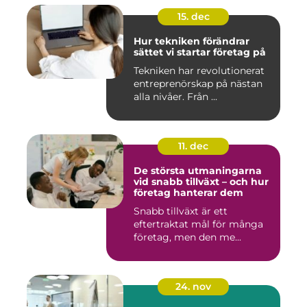
15. dec
Hur tekniken förändrar
sättet vi startar företag på
Tekniken har revolutionerat
entreprenörskap på nästan
alla nivåer. Från ...
11. dec
De största utmaningarna
vid snabb tillväxt – och hur
företag hanterar dem
Snabb tillväxt är ett
eftertraktat mål för många
företag, men den me...
24. nov