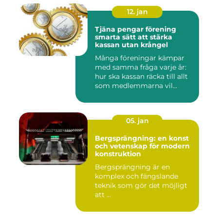
12. jan
Tjäna pengar förening
smarta sätt att stärka
kassan utan krångel
Många föreningar kämpar
med samma fråga varje år:
hur ska kassan räcka till allt
som medlemmarna vil...
05. jan
Bergsprängning: en konst
och vetenskap för modern
konstruktion
Bergsprängning är en
komplex och fängslande
teknik som gör det möjligt
att ...