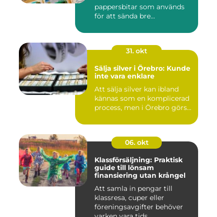
pappersbitar som används
för att sända bre...
31. okt
Sälja silver i Örebro: Kunde
inte vara enklare
Att sälja silver kan ibland
kännas som en komplicerad
process, men i Örebro görs...
06. okt
Klassförsäljning: Praktisk
guide till lönsam
finansiering utan krångel
Att samla in pengar till
klassresa, cuper eller
föreningsavgifter behöver
varken vara tids...